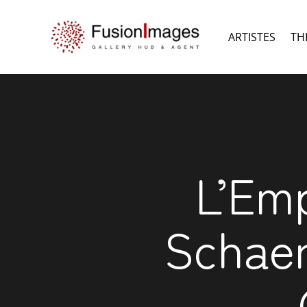
ARTISTES
TH
L’Emp
Schae