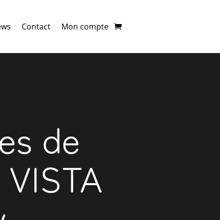
ews
Contact
Mon compte
res de
 VISTA
y