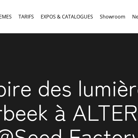
EMES
TARIFS
EXPOS & CATALOGUES
Showroom
N
ire des lumiè
rbeek à ALTER
@Seed Factor