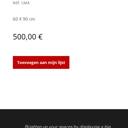
Réf.
LM4
60 X 90 cm
500,00
€
Grande
Roue
Toevoegen aan mijn lijst
aantal
Brighten up your spaces by displaying a big