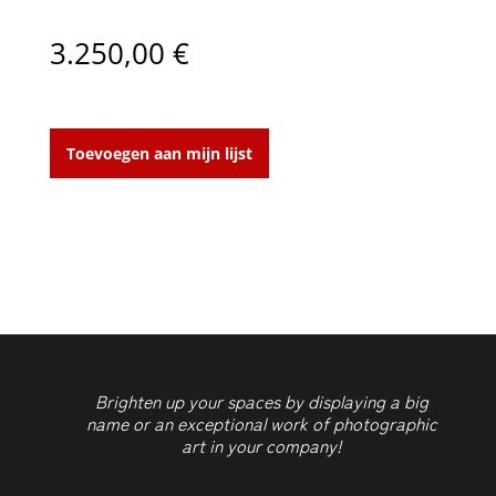
3.250,00
€
Grass
upside
Toevoegen aan mijn lijst
down
aantal
Brighten up your spaces by displaying a big
name or an exceptional work of photographic
art in your company!