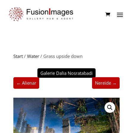
Start
/
Water
/ Grass upside down
Galerie Dalia Nosratabadi
← Alienar
Nereïde →