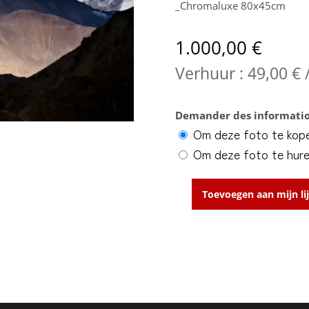
_Chromaluxe 80x45cm
1.000,00
€
Verhuur :
49,00
€
Demander des informatio
Om deze foto te kop
Om deze foto te hur
Toevoegen aan mijn lij
Hemis
aantal