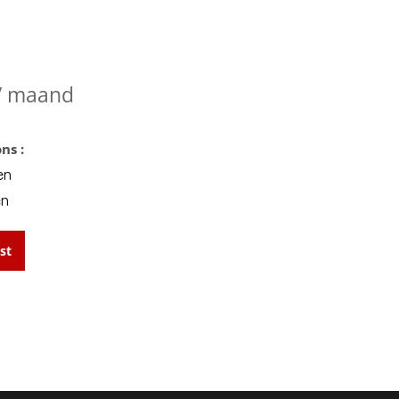
/ maand
ns :
en
en
st