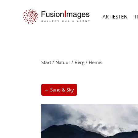
ARTIESTEN
T
Start
/
Natuur
/
Berg
/ Hemis
← Sand & Sky