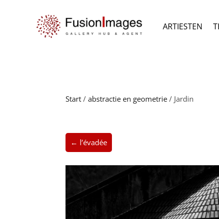
ARTIESTEN
T
Start
/
abstractie en geometrie
/ Jardin
← l’évadée