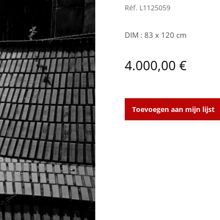
Réf.
L1125059
DIM : 83 x 120 cm
4.000,00
€
Jardin
aantal
Toevoegen aan mijn lijst