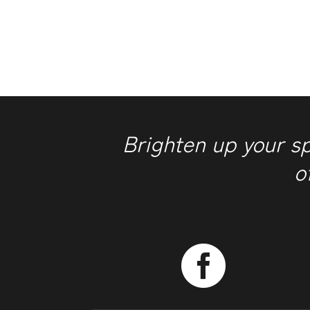
Brighten up your s
o
