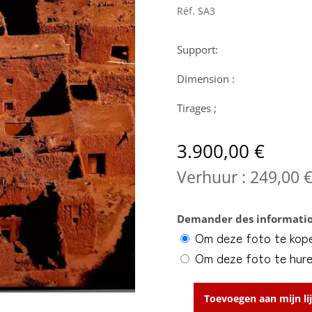
Réf.
SA3
Support:
Dimension :
Tirages ;
3.900,00
€
Verhuur :
249,00
Demander des informatio
Om deze foto te kop
Om deze foto te hur
Toevoegen aan mijn lij
Kasbah