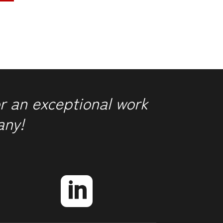
r an exceptional work
any!
