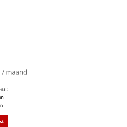
€
/ maand
ns :
en
en
st