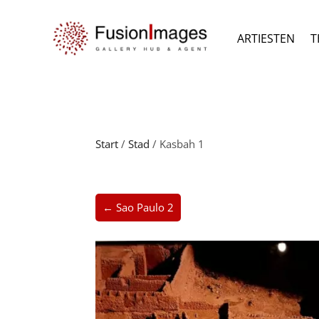
ARTIESTEN
T
Start
/
Stad
/ Kasbah 1
← Sao Paulo 2