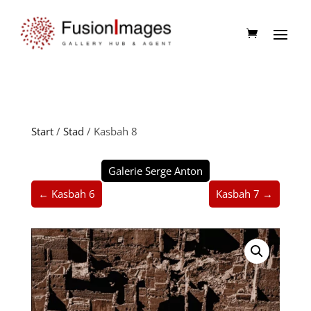
Start
/
Stad
/ Kasbah 8
Galerie Serge Anton
← Kasbah 6
Kasbah 7 →