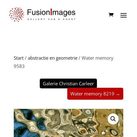
Start
/
abstractie en geometrie
/ Water memory
9583
Galerie Christian Carleer
Water memory 8219 →