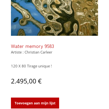
Water memory 9583
Artiste : Christian Carleer
120 X 80 Tirage unique !
2.495,00
€
Water
memory
Toevoegen aan mijn lijst
9583