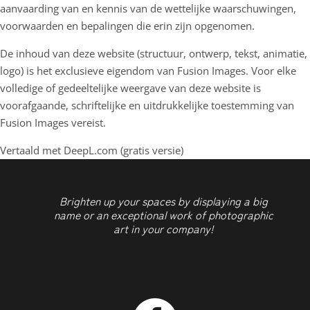
aanvaarding van en kennis van de wettelijke waarschuwingen,
voorwaarden en bepalingen die erin zijn opgenomen.
De inhoud van deze website (structuur, ontwerp, tekst, animatie,
logo) is het exclusieve eigendom van Fusion Images. Voor elke
volledige of gedeeltelijke weergave van deze website is
voorafgaande, schriftelijke en uitdrukkelijke toestemming van
Fusion Images vereist.
Vertaald met DeepL.com (gratis versie)
Brighten up your spaces by displaying a big
name or an exceptional work of photographic
art in your company!