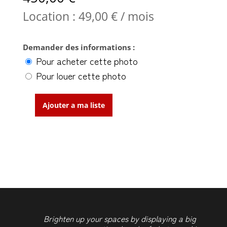
Location :
49,00
€
/ mois
Demander des informations :
Pour acheter cette photo
Pour louer cette photo
Ajouter a ma liste
quantité
de
Alternative
Realities
Brighten up your spaces by displaying a big