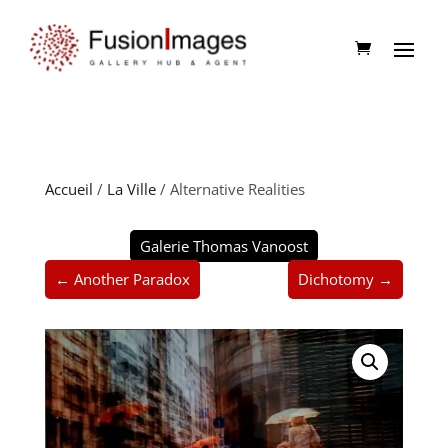
Accueil
/
La Ville
/ Alternative Realities
Galerie Thomas Vanoost
← Another Paradox
Dichotomy →