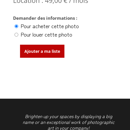
Location :
49,00
€
/ mois
Demander des informations :
Pour acheter cette photo
Pour louer cette photo
Ajouter a ma liste
quantité
de
Coming
home
Brighten up your spaces by displaying a big
name or an exceptional work of photographic
art in your company!