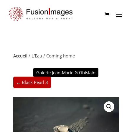
Accueil
/
L'Eau
/ Coming home
Galerie Jean-Marie G Ghislain
← Black Pearl 3