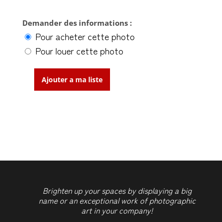
Demander des informations :
Pour acheter cette photo
Pour louer cette photo
Ajouter a ma liste
quantité
de
Stormy
beach
Brighten up your spaces by displaying a big
name or an exceptional work of photographic
art in your company!