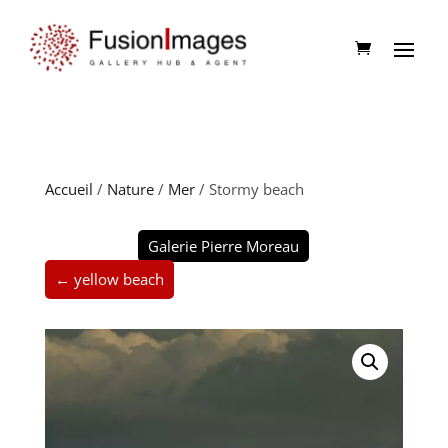
Accueil
/
Nature
/
Mer
/ Stormy beach
Galerie Pierre Moreau
← yellow beach