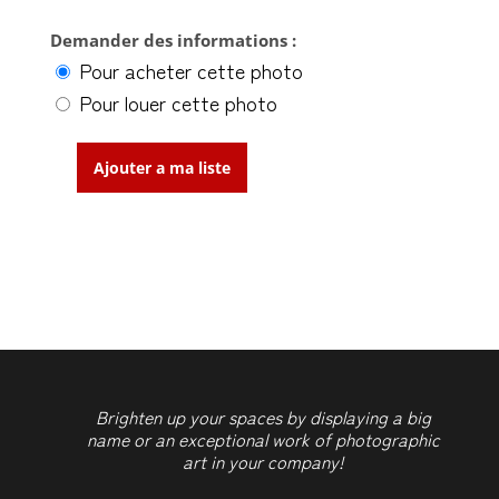
Demander des informations :
Pour acheter cette photo
Pour louer cette photo
Ajouter a ma liste
quantité
de
Brussels
Skyline
Brighten up your spaces by displaying a big
name or an exceptional work of photographic
art in your company!