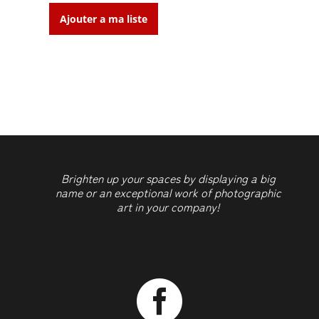
Ajouter a ma liste
quantité
de
BURJ
KHALIFA
BLUE
HOUR
Brighten up your spaces by displaying a big
name or an exceptional work of photographic
art in your company!
