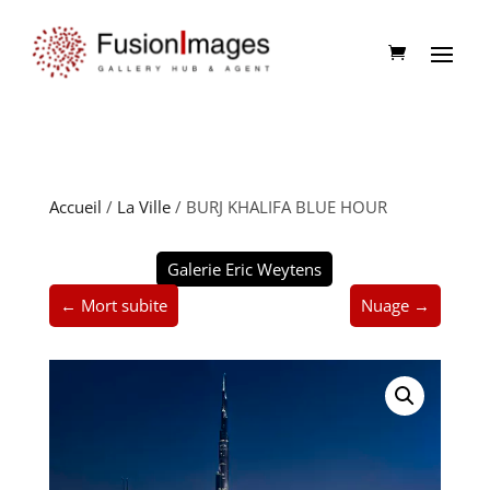
Accueil
/
La Ville
/ BURJ KHALIFA BLUE HOUR
Galerie Eric Weytens
← Mort subite
Nuage →