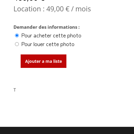
Location :
49,00
€
/ mois
Demander des informations :
Pour acheter cette photo
Pour louer cette photo
Ajouter a ma liste
quantité
de
Crumbling
Iceberg
T