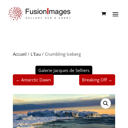
Accueil
/
L'Eau
/ Crumbling Iceberg
Galerie Jacques de Selliers
← Antarctic Dawn
Breaking Off →