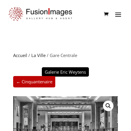
Accueil
/
La Ville
/ Gare Centrale
Galerie Eric Weytens
← Cinquantenaire