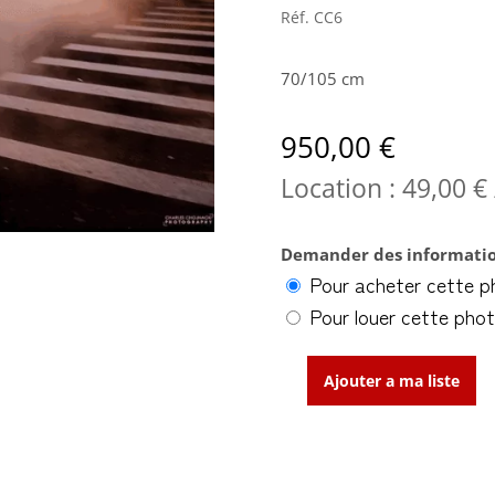
Réf.
CC6
70/105 cm
950,00
€
Location :
49,00
€
Demander des informatio
Pour acheter cette p
Pour louer cette pho
Ajouter a ma liste
quantité
de
Hurry