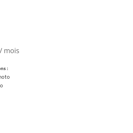
/ mois
ns :
hoto
to