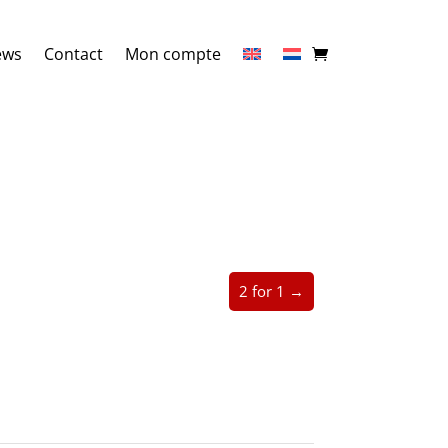
ews
Contact
Mon compte
2 for 1 →