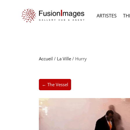
ARTISTES
TH
Accueil
/
La Ville
/ Hurry
← The Vessel