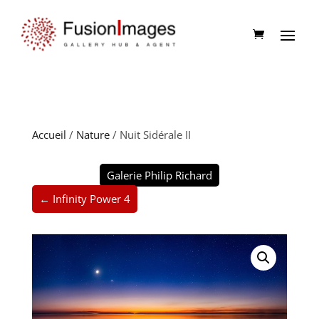
Accueil
/
Nature
/ Nuit Sidérale II
Galerie Philip Richard
← Infinity Power 4