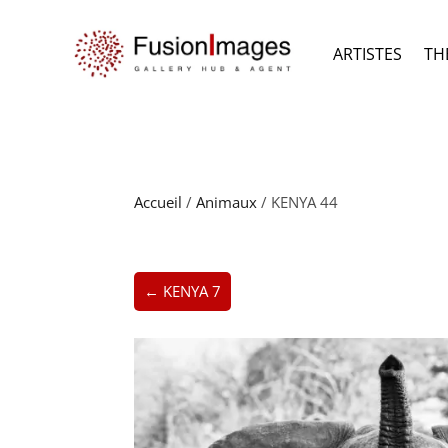
ARTISTES
TH
Accueil
/
Animaux
/ KENYA 44
← KENYA 7