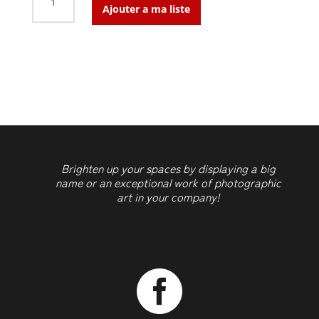
de
Ajouter a ma liste
La
valse
à
4
temps
Brighten up your spaces by displaying a big
name or an exceptional work of photographic
art in your company!
