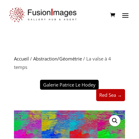
Accueil
/
Abstraction/Géométrie
/ La valse à 4
temps
Galerie Patrice Le Hodey
Red Sea →