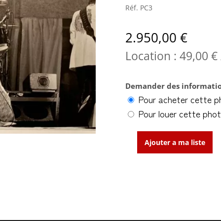
Réf.
PC3
2.950,00
€
Location :
49,00
€
Demander des informatio
Pour acheter cette p
Pour louer cette pho
Ajouter a ma liste
quantité
de
Mick
Jagger