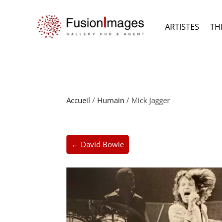
ARTISTES
TH
Accueil
/
Humain
/ Mick Jagger
← David Bowie