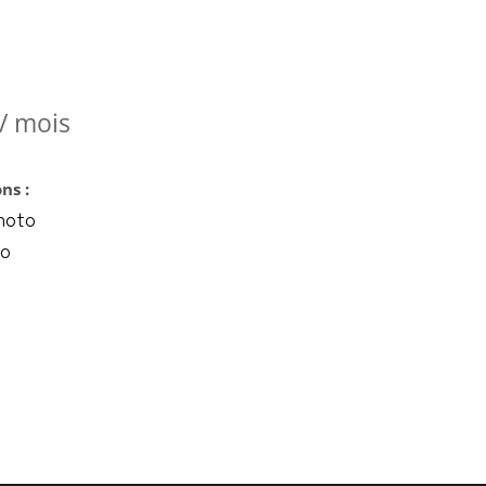
/ mois
ns :
hoto
to