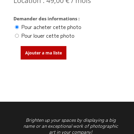
Location :
49,00
€
/ mois
Demander des informations :
Pour acheter cette photo
Pour louer cette photo
Ajouter a ma liste
quantité
de
Réconciliation
2
Brighten up your spaces by displaying a big
name or an exceptional work of photographic
art in your company!