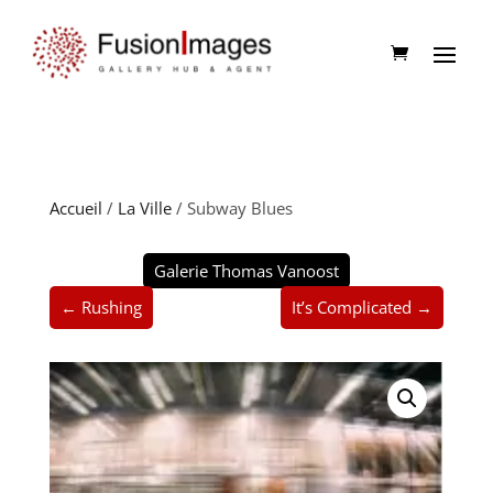
Accueil
/
La Ville
/ Subway Blues
Galerie Thomas Vanoost
← Rushing
It’s Complicated →