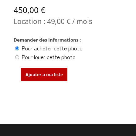
450,00
€
Location :
49,00
€
/ mois
Demander des informations :
Pour acheter cette photo
Pour louer cette photo
Ajouter a ma liste
quantité
de
Subway
Blues