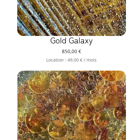
Gold Galaxy
850,00
€
Location :
49,00
€
/ mois