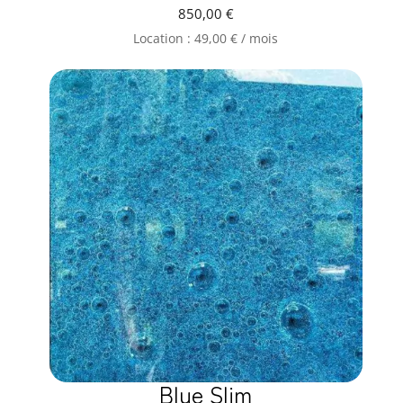
850,00
€
Location :
49,00
€
/ mois
Blue Slim