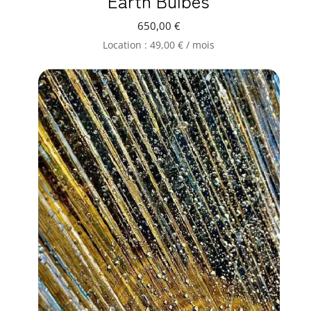
Earth Bulbes
650,00
€
Location :
49,00
€
/ mois