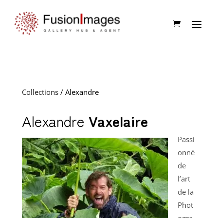
Collections
/ Alexandre
Alexandre
Vaxelaire
Passi
onné
de
l’art
de la
Phot
ogra