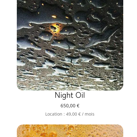
Night Oil
650,00
€
Location :
49,00
€
/ mois