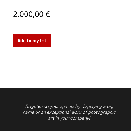
2.000,00
€
5395
quantity
Add to my list
Brighten up your spaces by displaying a big
name or an exceptional work of photographic
art in your company!