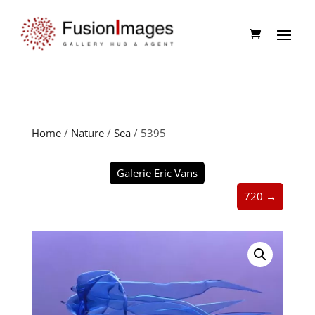
Home
/
Nature
/
Sea
/ 5395
Galerie Eric Vans
720 →