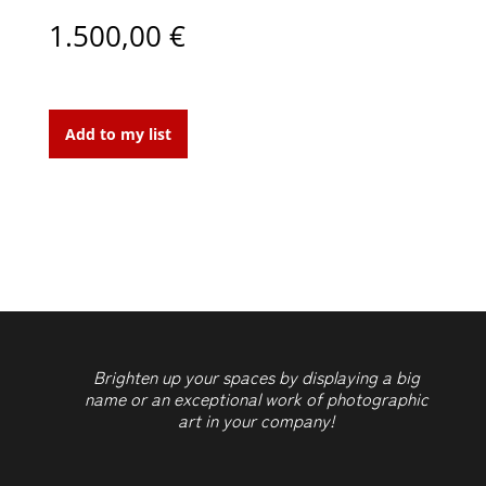
1.500,00
€
Blue
Beach
Add to my list
quantity
Brighten up your spaces by displaying a big
name or an exceptional work of photographic
art in your company!