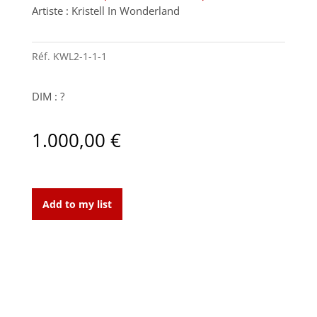
Artiste : Kristell In Wonderland
Réf.
KWL2-1-1-1
DIM : ?
1.000,00
€
Blue
Hotel
Add to my list
(série
Dollicious)
quantity