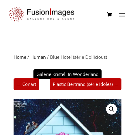
Home
/
Human
/ Blue Hotel (série Dollicious)
Galerie Kristell In Wonderland
← Conart
Plastic Bertrand (série Idoles) →