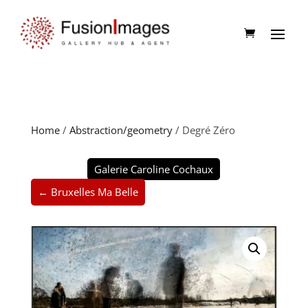
Home
/
Abstraction/geometry
/ Degré Zéro
Galerie Caroline Cochaux
← Bruxelles Ma Belle