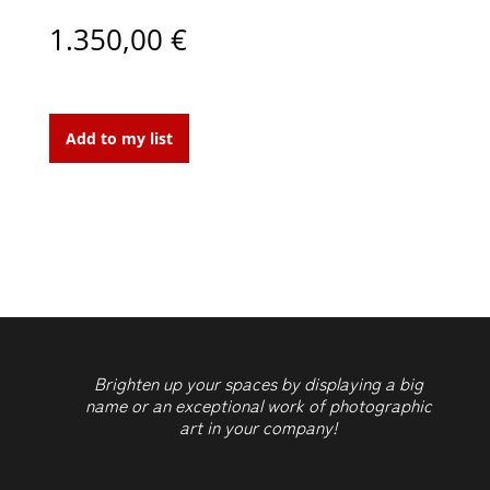
1.350,00
€
Degré
Zéro
Add to my list
quantity
Brighten up your spaces by displaying a big
name or an exceptional work of photographic
art in your company!