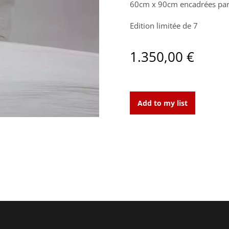
60cm x 90cm encadrées par
Edition limitée de 7
1.350,00
€
La
vie
Add to my list
privée
des
ballots
4
quantity