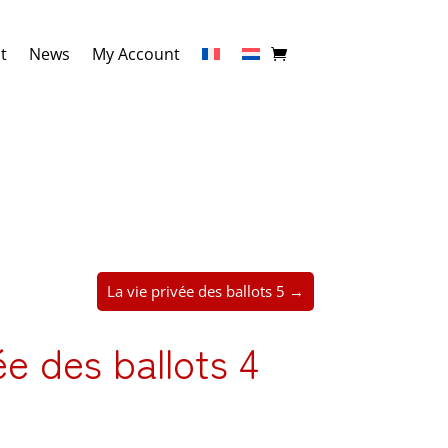
t
News
My Account
La vie privée des ballots 5 →
ée des ballots 4