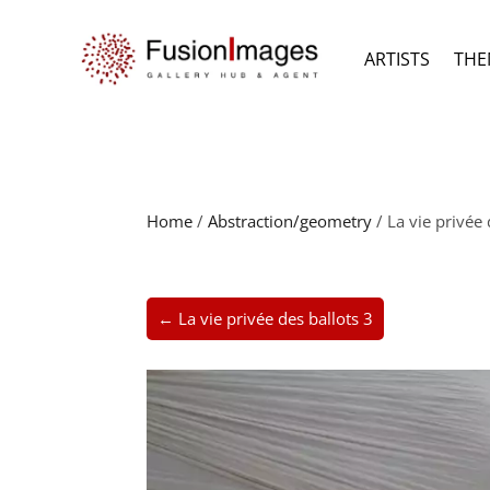
ARTISTS
THE
Home
/
Abstraction/geometry
/ La vie privée 
← La vie privée des ballots 3