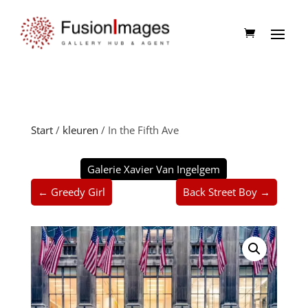
Start
/
kleuren
/ In the Fifth Ave
Galerie Xavier Van Ingelgem
← Greedy Girl
Back Street Boy →