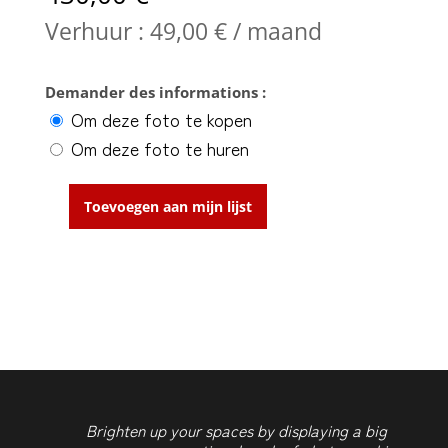
Verhuur :
49,00
€
/ maand
Demander des informations :
Om deze foto te kopen
Om deze foto te huren
Toevoegen aan mijn lijst
In
the
Fifth
Ave
aantal
Brighten up your spaces by displaying a big