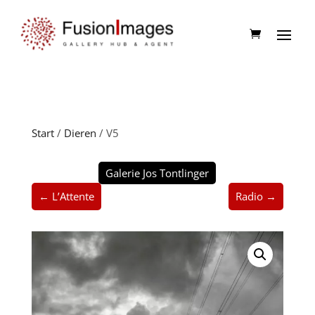
Start
/
Dieren
/ V5
Galerie Jos Tontlinger
← L’Attente
Radio →