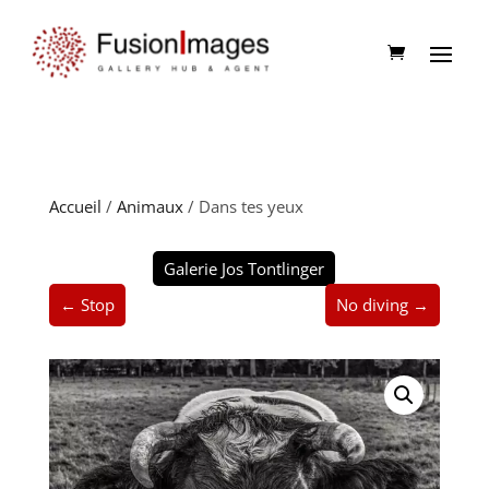
Accueil
/
Animaux
/ Dans tes yeux
Galerie Jos Tontlinger
← Stop
No diving →