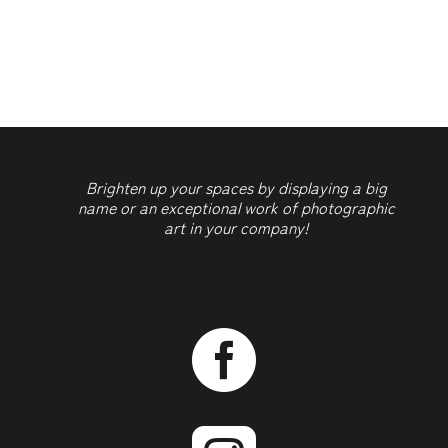
Dans
tes
yeux
Brighten up your spaces by displaying a big
name or an exceptional work of photographic
art in your company!
