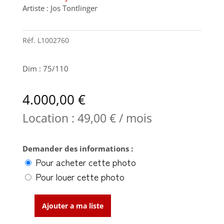
Artiste : Jos Tontlinger
Réf.
L1002760
Dim : 75/110
4.000,00
€
Location :
49,00
€
/ mois
Demander des informations :
Pour acheter cette photo
Pour louer cette photo
Ajouter a ma liste
quantité
de