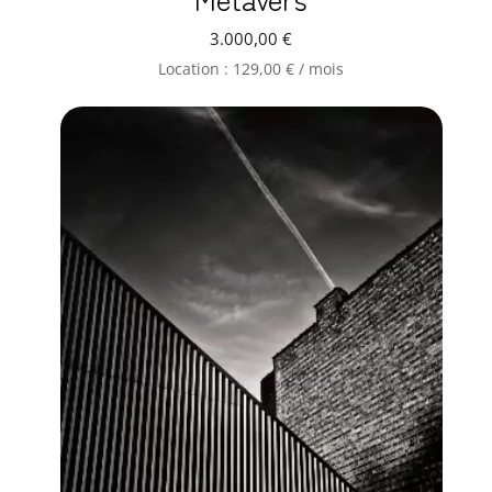
3.000,00
€
Location :
129,00
€
/ mois