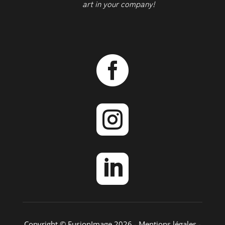
art in your company!



Copyright © FusionImage 2026 -
Mentions légales
-