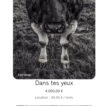
Dans tes yeux
4.000,00
€
Location :
49,00
€
/ mois