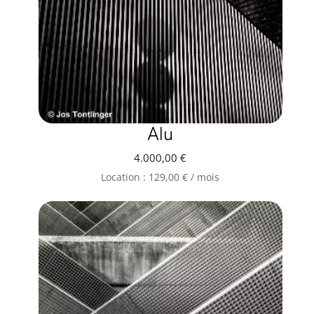
Alu
4.000,00
€
Location :
129,00
€
/ mois