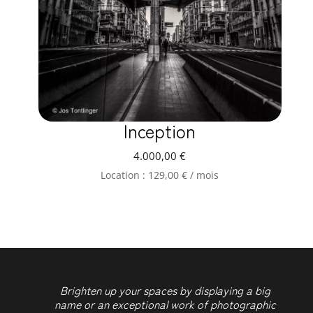
Inception
4.000,00
€
Location :
129,00
€
/ mois
Brighten up your spaces by displaying a big
name or an exceptional work of photographic