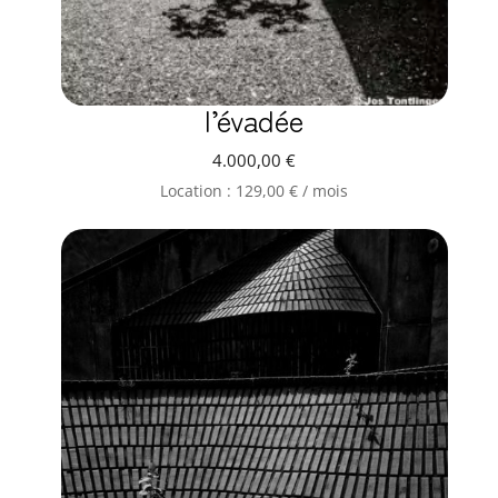
l’évadée
4.000,00
€
Location :
129,00
€
/ mois