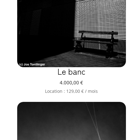
Le banc
4.000,00
€
Location :
129,00
€
/ mois