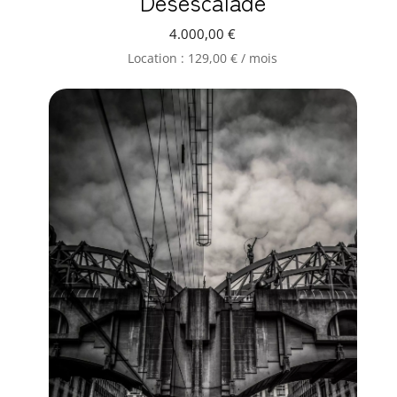
Desescalade
4.000,00
€
Location :
129,00
€
/ mois