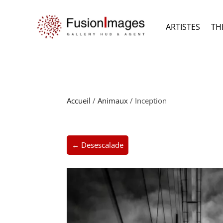
ARTISTES
TH
Accueil
/
Animaux
/ Inception
← Desescalade