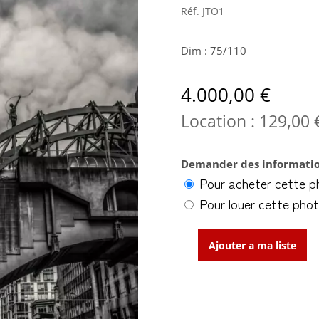
Réf.
JTO1
Dim : 75/110
4.000,00
€
Location :
129,00
Demander des informatio
Pour acheter cette p
Pour louer cette pho
Ajouter a ma liste
quantité
de
Inception