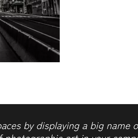
paces by displaying a big name o
f photographic art in your comp