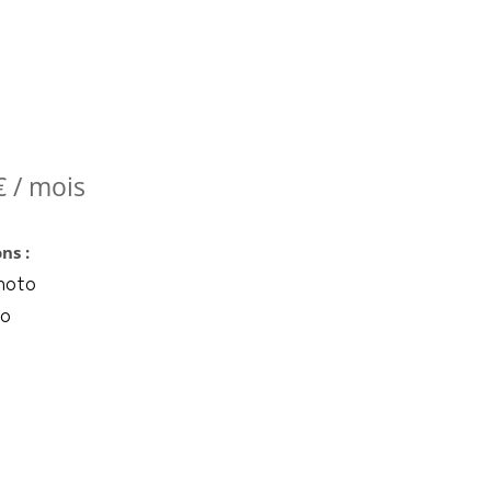
€
/ mois
ns :
hoto
to